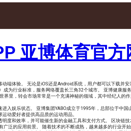
PP 亚博体育官方
端体验。 无论是iOS还是Android系统，用户都可以下载并
》成为行业标准，服务网络覆盖长三角32个城市。 亚博健康服
球的世界里，转会市场常常是一个充满神秘的领域，其中经纪人的
入娱乐状态。 亚博集团YABO成立于1995年，总部位于中
球运动爱好者提供高品质的运动用品。
透明度和效率，并可能催生新的金融工具和支付方式。 区块链技
有广泛的应用前景。 随着技术的不断成熟，越来越多的行业开